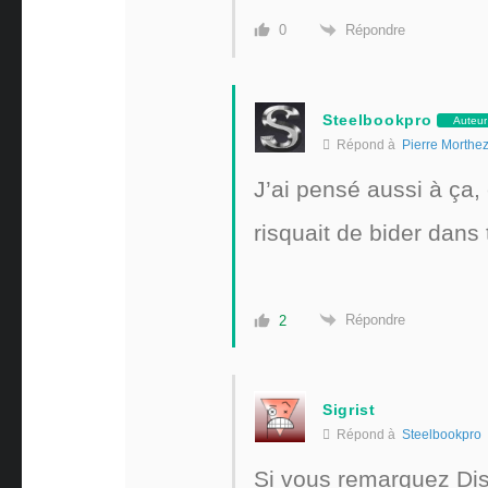
Répondre
0
Steelbookpro
Auteur
Répond à
Pierre Morthe
J’ai pensé aussi à ça, 
risquait de bider dans to
Répondre
2
Sigrist
Répond à
Steelbookpro
Si vous remarquez Disn