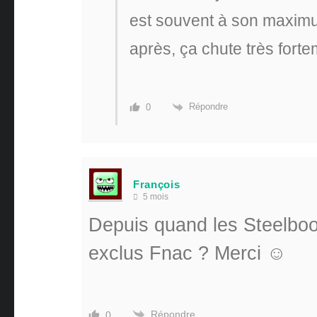
est souvent à son maximu
après, ça chute très forte
Répondre
0
François
5 mois
Depuis quand les Steelboo
exclus Fnac ? Merci ☺️
Répondre
0