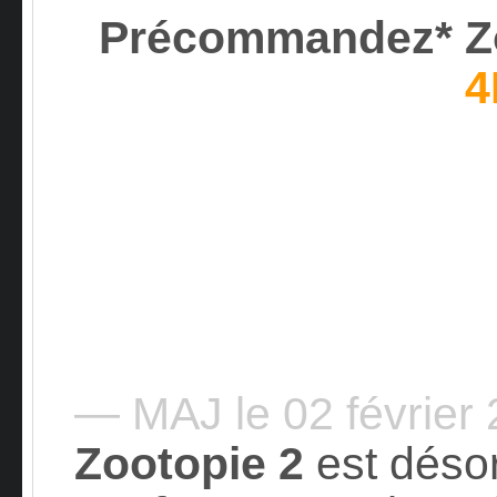
Précommandez* Z
4
— MAJ le 02 février
Zootopie 2
est déso