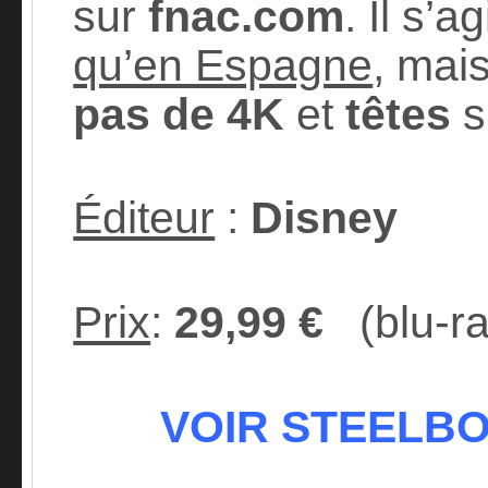
sur
fnac.com
. Il s’a
qu’en Espagne
, mai
pas de 4K
et
têtes
s
Éditeur
:
Disney
Prix
:
29,99 €
(blu-ra
VOIR STEELBO