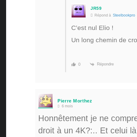
JR59
Répond à
Steelbookpro
C’est nul Elio !
Un long chemin de cr
Répondre
0
Pierre Morthez
6 mois
Honnêtement je ne compren
droit à un 4K?:.. Et celui 