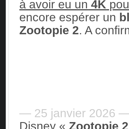
à avoir eu un
4K
pou
encore espérer un
b
Zootopie 2
. A confi
— 25 janvier 2026 
Disney «
Zootopie 2