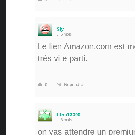
Sly
5 mois
Le lien Amazon.com est mo
très vite parti.
Répondre
0
fifou13300
6 mois
on vas attendre un premium