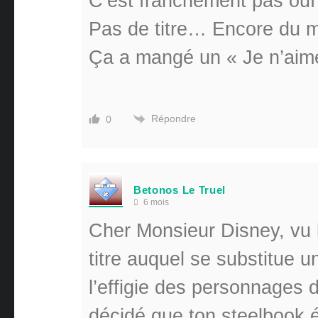
C’est franchement pas ouf 
Pas de titre… Encore du m
Ça a mangé un « Je n’aim
Répondre
0
Betonos Le Truel
6 mois
Cher Monsieur Disney, vu 
titre auquel se substitue 
l’effigie des personnages d
décidé que ton steelbook éta