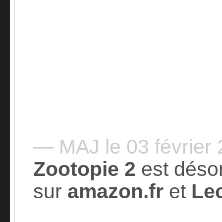
— MAJ le 03 février
Zootopie 2
est déso
sur
amazon.fr
et
Lec