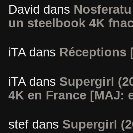
David
dans
Nosferatu 
un steelbook 4K fna
iTA
dans
Réceptions 
iTA
dans
Supergirl (2
4K en France [MAJ: e
stef
dans
Supergirl (2