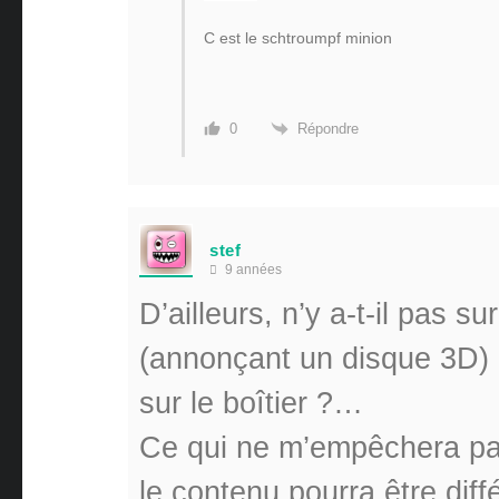
C est le schtroumpf minion
Répondre
0
stef
9 années
D’ailleurs, n’y a-t-il pas s
(annonçant un disque 3D) a
sur le boîtier ?…
Ce qui ne m’empêchera pas
le contenu pourra être diff