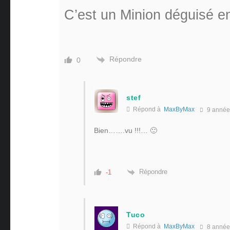
C’est un Minion déguisé e
Répondre
0
stef
Répond à
MaxByMax
9 année
Bien…….vu !!!… 🙂
Répondre
-1
Tuco
Répond à
MaxByMax
8 année