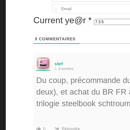
Current ye@r
*
9
COMMENTAIRES
stef
8 années
Du coup, précommande du s
deux), et achat du BR FR à
trilogie steelbook schtro
Répondre
0