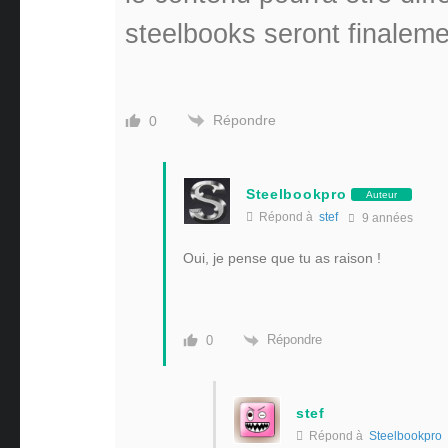
steelbooks seront finalem
Répondre
0
Steelbookpro
Auteur
Répond à
stef
9 années
Oui, je pense que tu as raison !
Répondre
0
stef
Répond à
Steelbookpro