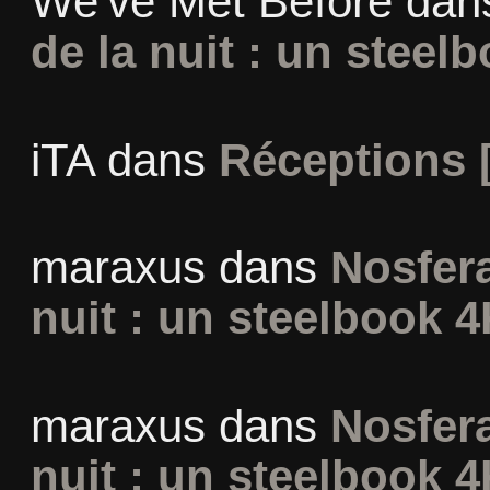
We've Met Before
dan
de la nuit : un steel
iTA
dans
Réceptions 
maraxus
dans
Nosfera
nuit : un steelbook 4
maraxus
dans
Nosfera
nuit : un steelbook 4