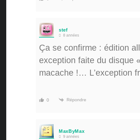
stef
8 années
Ça se confirme : édition al
exception faite du disque 
macache !… L’exception fr
Répondre
0
MaxByMax
9 années