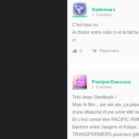
Sodemars
8 années
C’est tout vu
A choisir entre celui ci et la tâch
ci
Répondre
0
PoolperDanusse
8 années
Très beau Steelbook !
Mais le film…aïe aïe aïe, ça piqu
d’une ébauche d’une série télé ni
Et c’est censé être PACIFIC RIM
bastons entre Jaegers et Kaïjus, 
TRANSFORMERS pourrave (pléona