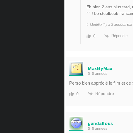
Eh bien 2 ans plus tard, 
^^ ! Le steelbook français 
Modifié il y a 5 années pa
Répondre
0
MaxByMax
8 années
Perso bien apprécié le film et ce
Répondre
0
gandalfous
8 années