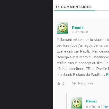
15
COMMENTAIRES
Rémix
8 années
Tellement mieux que le steelbook
peinture (que j’ai reçu). Je ne p
que le gris car Pacific Rim ce so
Boyega sur le recto du steelbook…
reflète plus le concept du film. L
côté du steelbook FR de Pacific R
steelbook Blufans de Pacific
…
R
Répondre
0
Rémix
Répond à
Rém