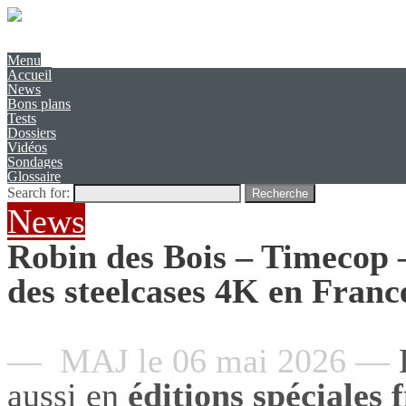
Présentation
Contact
Menu
Accueil
News
Bons plans
Tests
Dossiers
Vidéos
Sondages
Glossaire
Search for:
Recherche
News
Robin des Bois – Timecop 
des steelcases 4K en Franc
— MAJ le 06 mai 2026 —
aussi en
éditions spéciales 