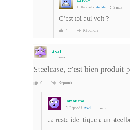
Ericdv
Répond à
steph62
3 mois
C’est toi qui voit ?
Répondre
0
Axel
3 mois
Steelcase, c’est bien produit
Répondre
0
lamouche
Répond à
Axel
3 mois
ca reste identique a un steel