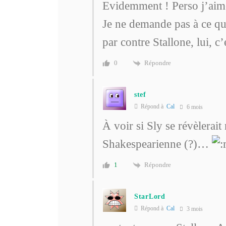
Evidemment ! Perso j’aim
Je ne demande pas à ce qu
par contre Stallone, lui, c
Répondre
0
stef
Répond à
Cal
6 mois
À voir si Sly se révèlerai
Shakespearienne (?)…
Répondre
1
StarLord
Répond à
Cal
3 mois