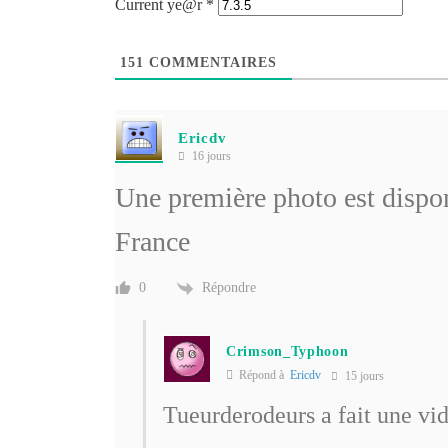
Current ye@r
*
151
COMMENTAIRES
Ericdv
16 jours
Une première photo est dispo
France
Répondre
0
Crimson_Typhoon
Répond à
Ericdv
15 jours
Tueurderodeurs a fait une v