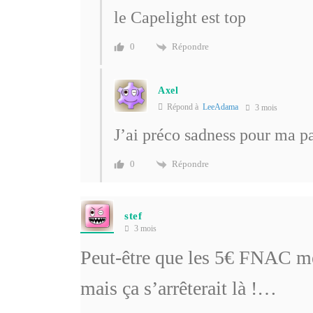
le Capelight est top
Répondre
0
Axel
Répond à
LeeAdama
3 mois
J’ai préco sadness pour ma pa
Répondre
0
stef
3 mois
Peut-être que les 5€ FNAC me
mais ça s’arrêterait là !…