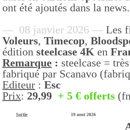
ont été ajoutés dans la news.
— 08 janvier 2026 —
Les f
Voleurs
,
Timecop
,
Bloodsp
édition
steelcase
4K
en
Fra
Remarque
:
steelcase = trè
fabriqué par Scanavo (fabriq
Editeur
:
Esc
Prix
:
29,99
+ 5 € offerts
(f
Sortie
19 aout 2026