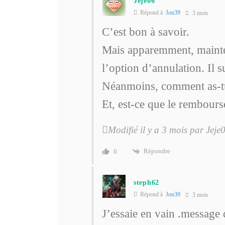
Jeje06
Répond à
Jon39
3 mois
C’est bon à savoir.
Mais apparemment, mainten
l’option d’annulation. Il s
Néanmoins, comment as-tu
Et, est-ce que le rembours
Modifié il y a 3 mois par Jeje
Répondre
0
steph62
Répond à
Jon39
3 mois
J’essaie en vain .message