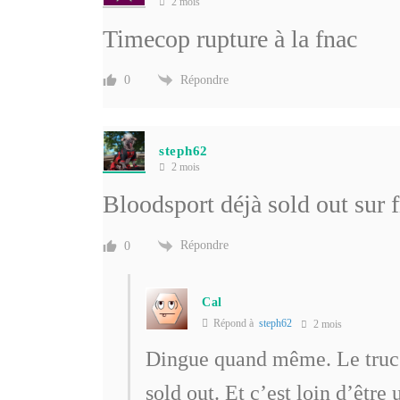
2 mois
Timecop rupture à la fnac
Répondre
0
steph62
2 mois
Bloodsport déjà sold out sur 
Répondre
0
Cal
Répond à
steph62
2 mois
Dingue quand même. Le truc a
sold out. Et c’est loin d’êtr