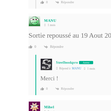
Répondre
0
MANU
1 mois
Sortie repoussé au 19 Aout 2
Répondre
0
Steelbookpro
Auteur
Répond à
MANU
1 mois
Merci !
Répondre
0
Mihel