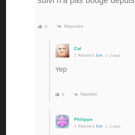
suivi n’a pas bougé depuis
Répondre
0
Cal
Répond à
Eek
2 mois
Yep
Répondre
0
Philippe
Répond à
Eek
2 mois