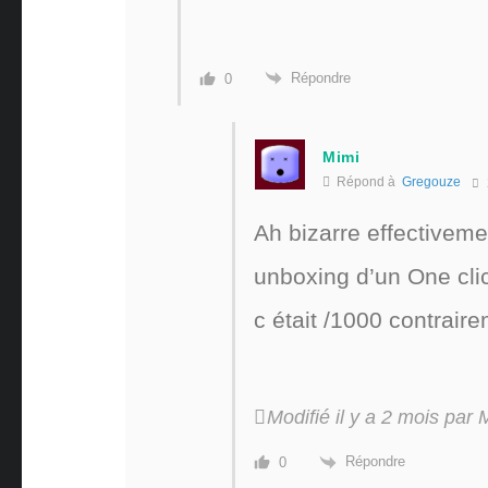
Répondre
0
Mimi
Répond à
Gregouze
Ah bizarre effectiveme
unboxing d’un One clic
c était /1000 contraire
Modifié il y a 2 mois par 
Répondre
0