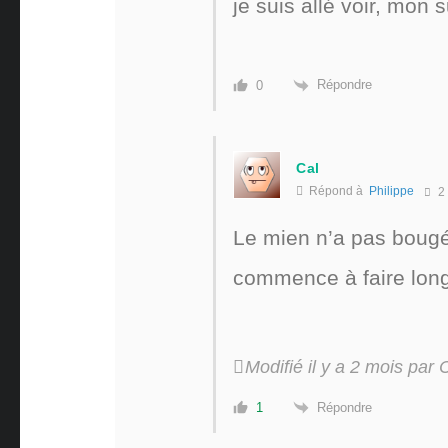
je suis allé voir, mon s
Répondre
0
Cal
Répond à
Philippe
2 
Le mien n’a pas bougé
commence à faire long
Modifié il y a 2 mois par 
Répondre
1