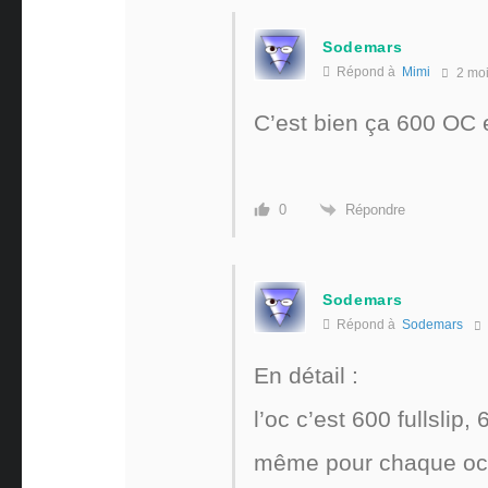
Sodemars
Répond à
Mimi
2 mo
C’est bien ça 600 OC e
Répondre
0
Sodemars
Répond à
Sodemars
En détail :
l’oc c’est 600 fullslip
même pour chaque oc 