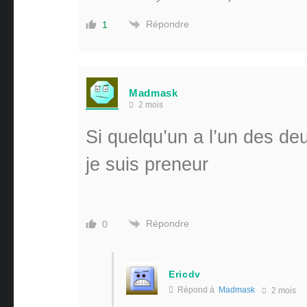
Répondre
1
Madmask
2 mois
Si quelqu’un a l’un des deu
je suis preneur
Répondre
0
Ericdv
Répond à
Madmask
2 mois