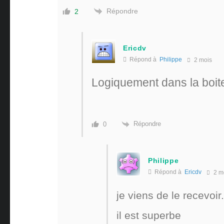
Répondre
2
Ericdv
Répond à
Philippe
2 mois
Logiquement dans la boite 
Répondre
0
Philippe
Répond à
Ericdv
2 m
je viens de le recevoir.
il est superbe