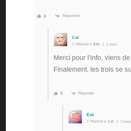
Répondre
3
Cal
Répond à
Eek
2 mois
Merci pour l’info, viens de 
Finalement, les trois se su
Répondre
3
Eek
Répond à
Cal
2 mois