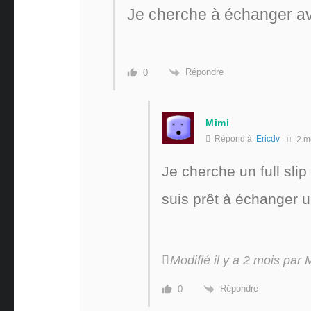
Je cherche à échanger avec
Répondre
0
Mimi
Répond à
Ericdv
2 m
Je cherche un full slip
suis prêt à échanger un f
Modifié il y a 2 mois par 
Répondre
0