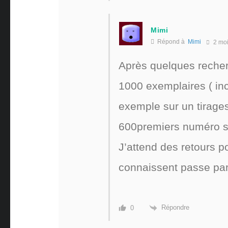
Mimi
Répond à
Mimi
2 mo
Après quelques recher
1000 exemplaires ( inc
exemple sur un tirage
600premiers numéro se
J’attend des retours p
connaissent passe par 
Répondre
0