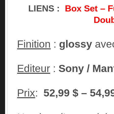
LIENS :
Box Set
–
F
Doub
Finition
:
glossy
avec
Editeur
:
Sony / Man
Prix
:
52,99 $ – 54,9