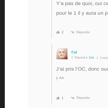
Y’a pas de quoi, oui c
pour le 1 il y aura un
Répondre
2
Cal
Répond à
Eek
2 moi
J’ai pris l’OC, donc o
! ^^
Répondre
1