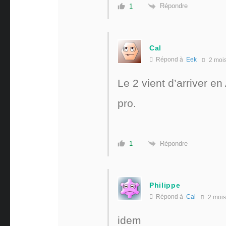
Répondre
1
Cal
Répond à
Eek
2 moi
Le 2 vient d’arriver e
pro.
Répondre
1
Philippe
Répond à
Cal
2 mois
idem